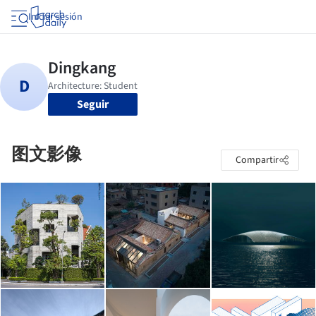
Iniciar sesión
Seguir
图文影像
Compartir