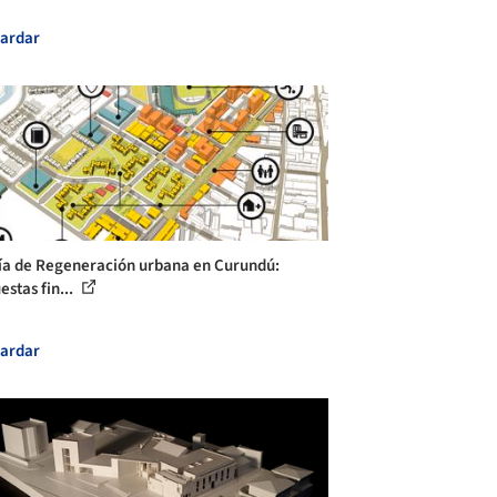
ardar
ía de Regeneración urbana en Curundú:
estas fin...
ardar