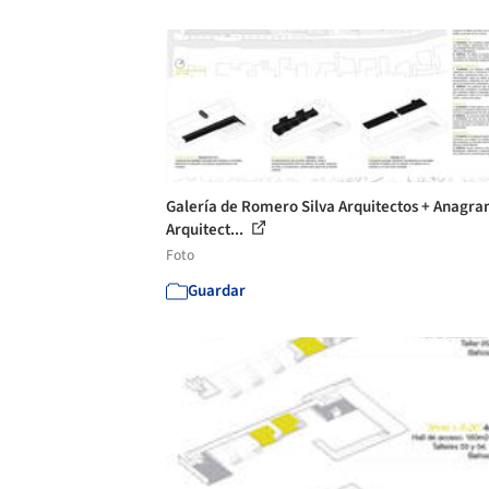
Galería de Romero Silva Arquitectos + Anag
Arquitect...
Foto
Guardar