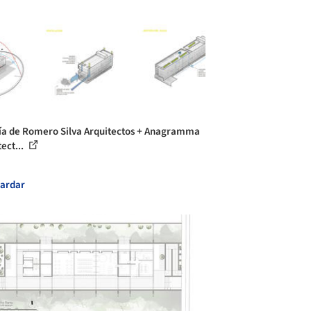
ía de Romero Silva Arquitectos + Anagramma
ect...
ardar