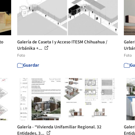
to
Galería de Caseta I y Acceso ITESM Chihuahua /
Galer
Urbánika +...
Urbán
Foto
Foto
Guardar
Gu
Galería - “Vivienda Unifamiliar Regional. 32
Galer
Entidades, 3...
Entida