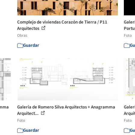
Complejo de viviendas Corazón de Tierra / P11
Galer
Arquitectos
Portug
Obras
Foto
Guardar
Gu
ramma
Galería de Romero Silva Arquitectos + Anagramma
Galer
Arquitect...
Arquit
Foto
Foto
Guardar
Gu