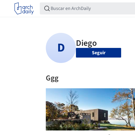
Seguir
Ggg