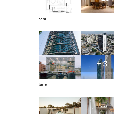
casa
+ 3
torre