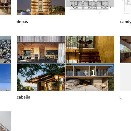
depas
cand
+ 1
cabaña
.