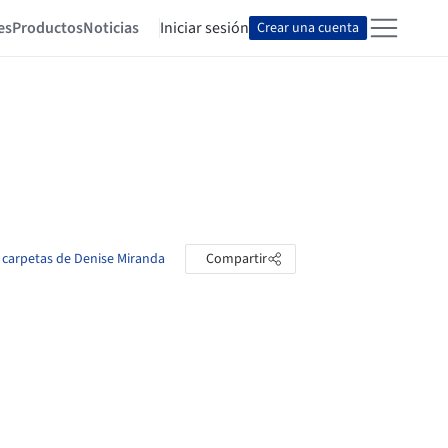
es
Productos
Noticias
Iniciar sesión
Crear una cuenta
s carpetas de Denise Miranda
Compartir