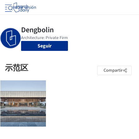
Iniciar sesión
Seguir
示范区
Compartir