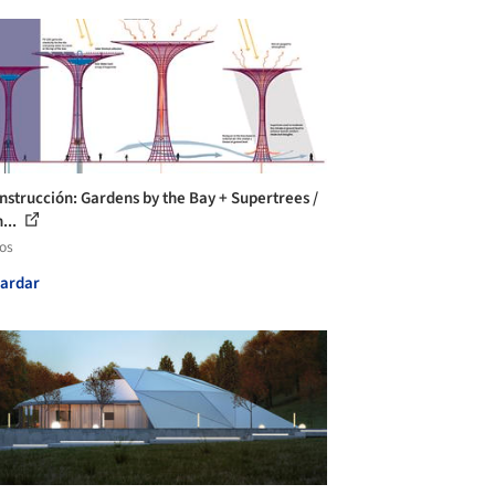
nstrucción: Gardens by the Bay + Supertrees /
...
los
ardar