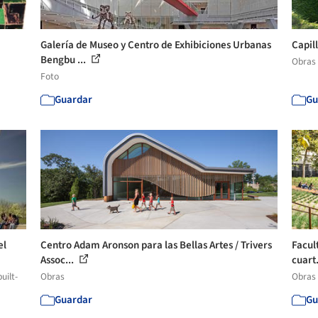
Galería de Museo y Centro de Exhibiciones Urbanas
Capil
Bengbu ...
Obras
Foto
Guardar
Gu
el
Centro Adam Aronson para las Bellas Artes / Trivers
Facul
Assoc...
cuart.
uilt-
Obras
Obras
Guardar
Gu