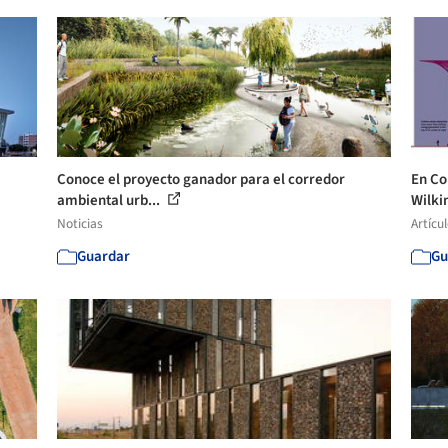
Conoce el proyecto ganador para el corredor
En Co
ambiental urb...
Wilkin
Noticias
Artícu
Guardar
Gu