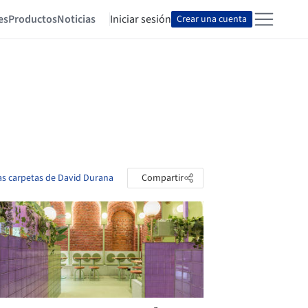
es
Productos
Noticias
Iniciar sesión
Crear una cuenta
las carpetas de David Durana
Compartir