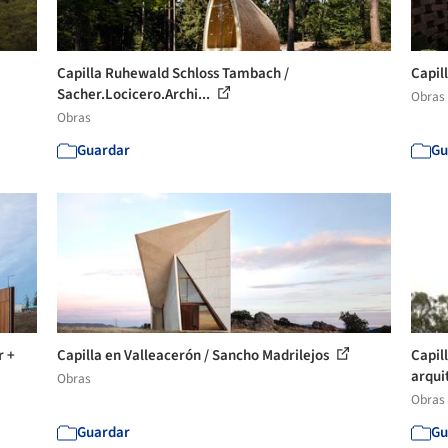
Capilla Ruhewald Schloss Tambach /
Capil
Sacher.Locicero.Archi...
Obras
Obras
Guardar
Gu
r +
Capilla en Valleacerón / Sancho Madrilejos
Capill
arquit
Obras
Obras
Guardar
Gu