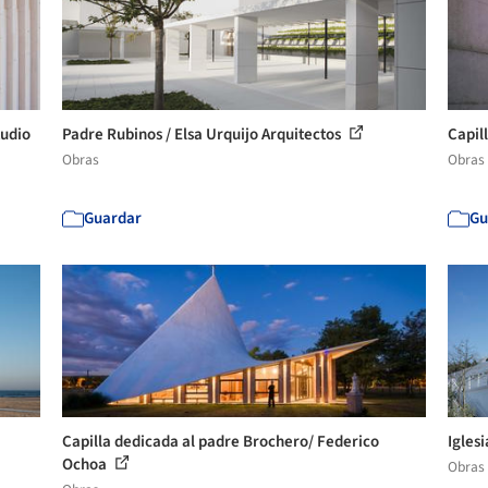
tudio
Padre Rubinos / Elsa Urquijo Arquitectos
Capil
Obras
Obras
Guardar
Gu
Capilla dedicada al padre Brochero/ Federico
Igles
Ochoa
Obras