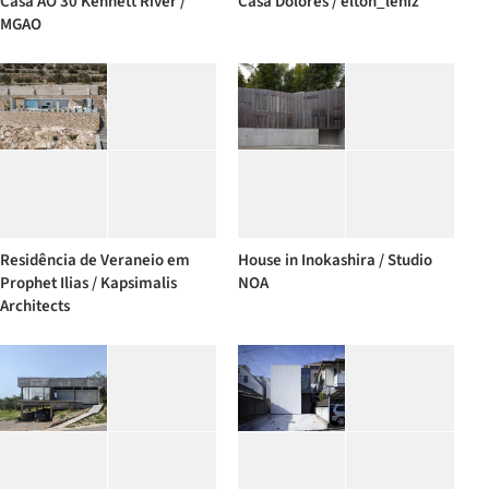
Casa AO 30 Kennett River /
Casa Dolores / elton_léniz
MGAO
Residência de Veraneio em
House in Inokashira / Studio
Prophet Ilias / Kapsimalis
NOA
Architects