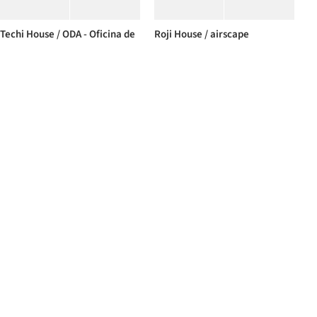
Techi House / ODA - Oficina de
Roji House / airscape
Arquitectos Lanzone - Gabarro
architects studio
Cabana Mezzanina /
Casa 81 / TAM - Guillermo
Arce&Westermeier
Elgart