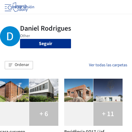
Iniciar sesión
Seguir
Ordenar
Ver todas las carpetas
+ 6
+ 11
casa cusungo
Residência GO17 / jaf