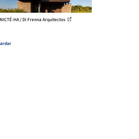
NICTÉ-HA / Di Frenna Arquitectos
ardar