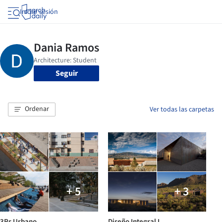
Iniciar sesión
Seguir
Ordenar
Ver todas las carpetas
+ 5
+ 3
3Rs Urbano
Diseño Integral I