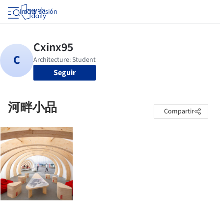
Iniciar sesión
Seguir
河畔小品
Compartir