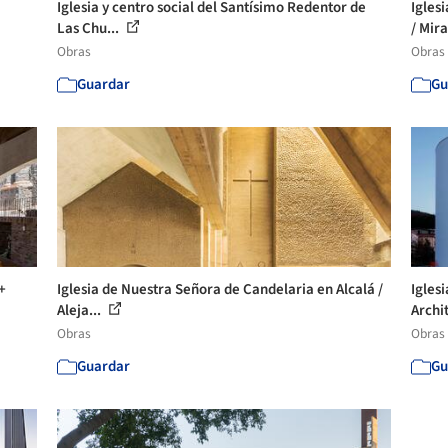
Iglesia y centro social del Santísimo Redentor de
Igles
Las Chu...
/ Mira
Obras
Obras
Guardar
Gu
+
Iglesia de Nuestra Señora de Candelaria en Alcalá /
Igles
Aleja...
Archi
Obras
Obras
Guardar
Gu