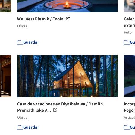
Wellness Plesnik / Enota
Galer
exteri
Obras
Foto
Guardar
Gu
Casa de vacaciones en Diyathalawa / Damith
Incor
Premathilake A...
Fogon
Obras
Artícu
Guardar
Gu