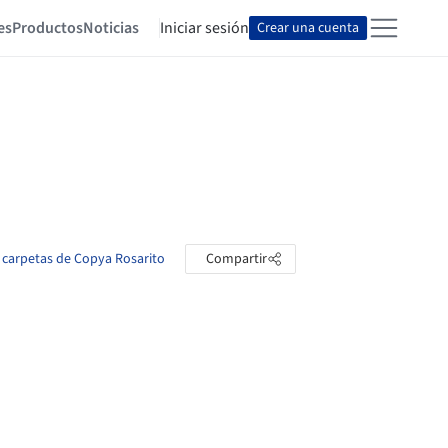
es
Productos
Noticias
Iniciar sesión
Crear una cuenta
s carpetas de Copya Rosarito
Compartir