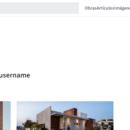
Obras
Artículos
Imágen
l username