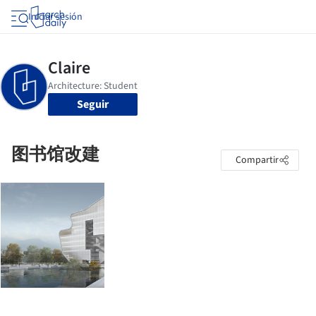
Iniciar sesión
Seguir
图书馆改建
Compartir