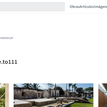
Obras
Artículos
Imágen
e.to111