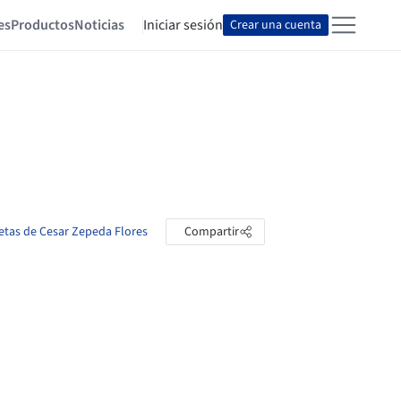
es
Productos
Noticias
Iniciar sesión
Crear una cuenta
petas de Cesar Zepeda Flores
Compartir