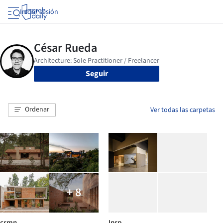
Iniciar sesión
Seguir
Ordenar
Ver todas las carpetas
+ 8
crmn
Insp