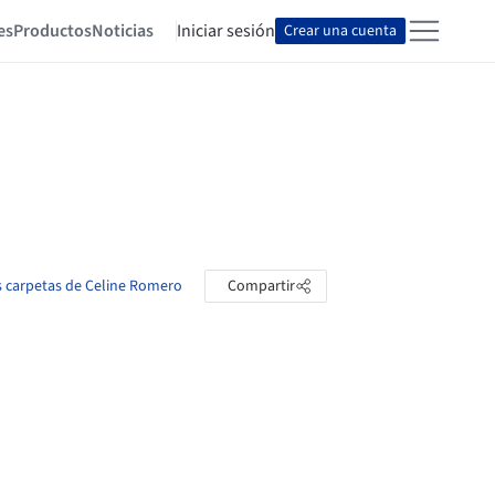
es
Productos
Noticias
Iniciar sesión
Crear una cuenta
s carpetas de Celine Romero
Compartir