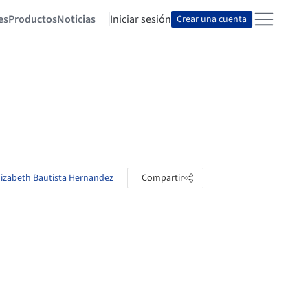
es
Productos
Noticias
Iniciar sesión
Crear una cuenta
Elizabeth Bautista Hernandez
Compartir