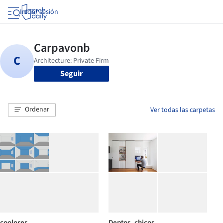
Iniciar sesión
Seguir
Ordenar
Ver todas las carpetas
coolores
Deptos_chicos