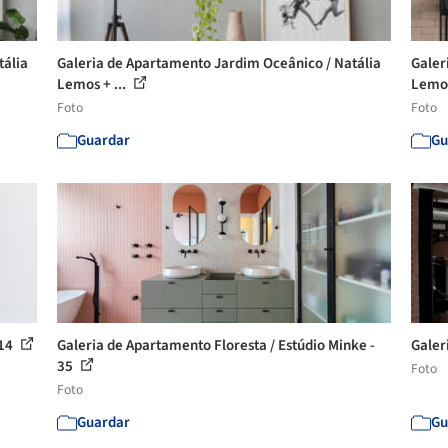
tália
Galeria de Apartamento Jardim Oceânico / Natália
Galer
Lemos + ...
Lemos
Foto
Foto
Guardar
Gu
 14
Galeria de Apartamento Floresta / Estúdio Minke -
Galer
35
Foto
Foto
Guardar
Gu