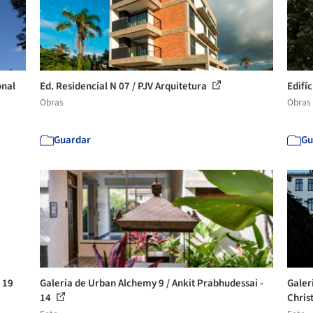
onal
Ed. Residencial N 07 / PJV Arquitetura
Edifí
Obras
Obras
Guardar
Gu
- 19
Galeria de Urban Alchemy 9 / Ankit Prabhudessai -
Galer
14
Chris