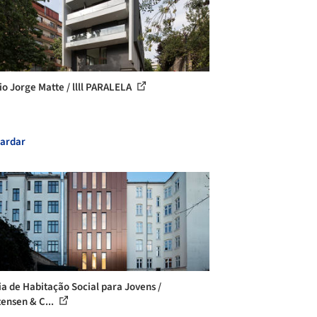
cio Jorge Matte / llll PARALELA
ardar
ia de Habitação Social para Jovens /
tensen & C...