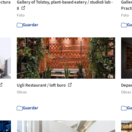
ectura
Gallery of Tolstoy, plant-based eatery / studio8 lab -
Galle
8
Practi
Foto
Foto
Guardar
Gu
Ugli Restaurant / loft buro
Depar
Obras
Obras
Guardar
Gu