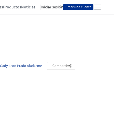
es
Productos
Noticias
Iniciar sesión
Crear una cuenta
os Gady Leon Prado Aladzeme
Compartir