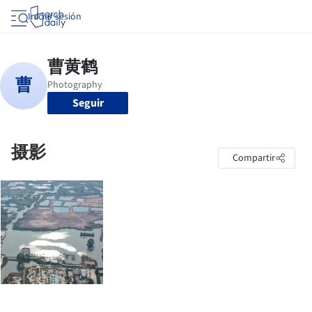
Iniciar sesión
Seguir
摄影
Compartir