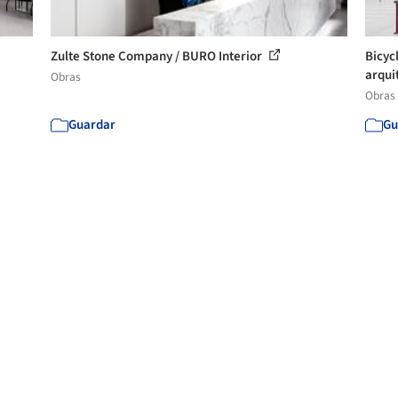
Zulte Stone Company / BURO Interior
Bicyc
arquit
Obras
Obras
Guardar
Gu