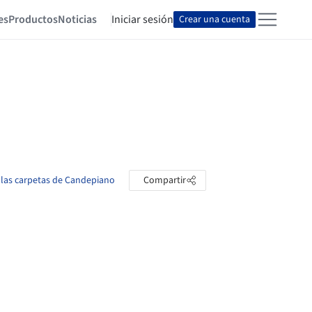
es
Productos
Noticias
Iniciar sesión
Crear una cuenta
 las carpetas de Candepiano
Compartir