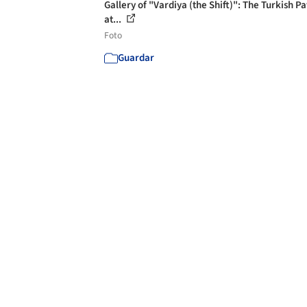
Gallery of "Vardiya (the Shift)": The Turkish Pa
at...
Foto
Guardar