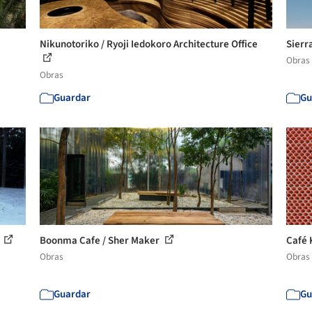
Nikunotoriko / Ryoji Iedokoro Architecture Office
Sierr
Obras
Obras
Guardar
Gu
s
Boonma Cafe / Sher Maker
Café 
Obras
Obras
Guardar
Gu