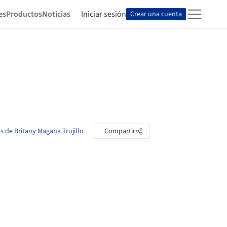
es
Productos
Noticias
Iniciar sesión
Crear una cuenta
as de Britany Magana Trujillo
Compartir