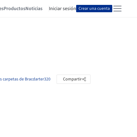
es
Productos
Noticias
Iniciar sesión
Crear una cuenta
as carpetas de Bracdarter320
Compartir