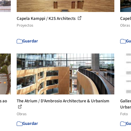
Capela Kamppi / K2S Architects
Capel
Proyectos
Obras
Guardar
Gu
s ao
The Atrium / D'Ambrosio Architecture & Urbanism
Galle
Urban
Obras
Foto
Guardar
Gu