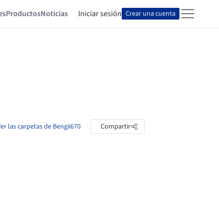
es
Productos
Noticias
Iniciar sesión
Crear una cuenta
er las carpetas de Bengii670
Compartir