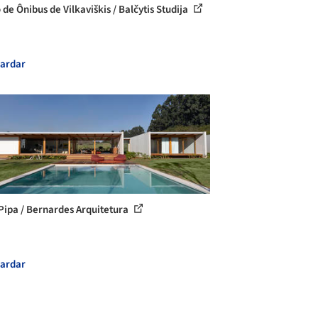
 de Ônibus de Vilkaviškis / Balčytis Studija
ardar
Pipa / Bernardes Arquitetura
ardar