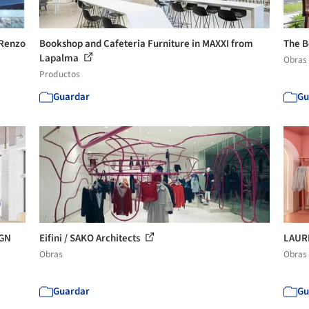
 Renzo
Bookshop and Cafeteria Furniture in MAXXI from
The B
Lapalma
Obras
Productos
Guardar
Gu
IGN
Eifini / SAKO Architects
LAURE
Obras
Obras
Guardar
Gu