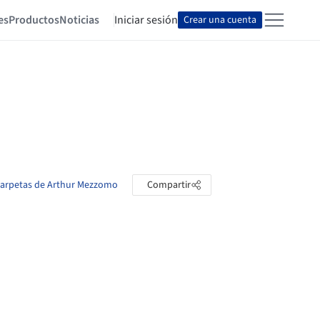
es
Productos
Noticias
Iniciar sesión
Crear una cuenta
 carpetas de Arthur Mezzomo
Compartir