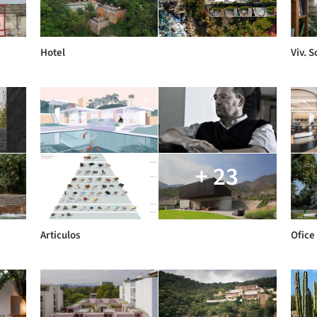
Hotel
Viv. S
+ 23
Articulos
Ofice