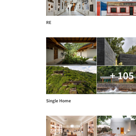
RE
+ 105
Single Home