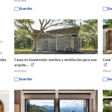
Artículos
Guardar
Gu
adas
Casas en Guatemala: sombra y ventilación para una
Casa 
arquite...
Artículos
Obras
Guardar
Gu