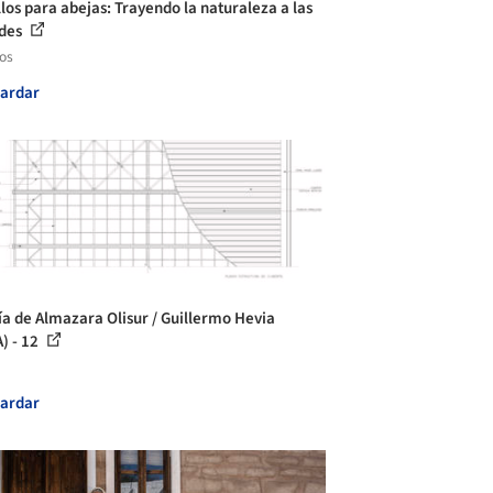
llos para abejas: Trayendo la naturaleza a las
ades
los
ardar
ía de Almazara Olisur / Guillermo Hevia
) - 12
ardar