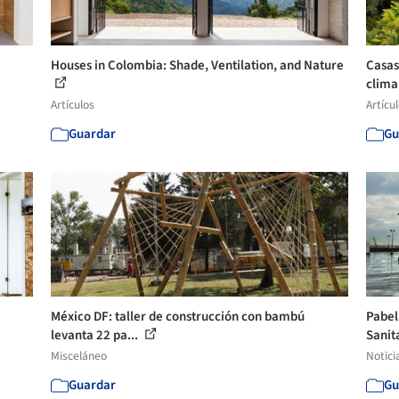
Houses in Colombia: Shade, Ventilation, and Nature
Casas
clima
Artículos
Artícu
Guardar
Gu
México DF: taller de construcción con bambú
Pabel
levanta 22 pa...
Sanita
Misceláneo
Notici
Guardar
Gu