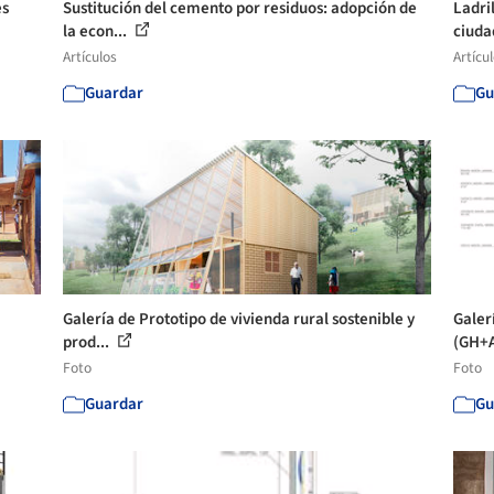
es
Sustitución del cemento por residuos: adopción de
Ladri
la econ...
ciud
Artículos
Artícu
Guardar
Gu
Galería de Prototipo de vivienda rural sostenible y
Galer
prod...
(GH+A
Foto
Foto
Guardar
Gu