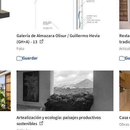
Galería de Almazara Olisur / Guillermo Hevia
Resta
(GH+A) - 13
tradi
Foto
Artícu
Guardar
Gu
Artealización y ecología: paisajes productivos
Casa 
sostenibles
Obras