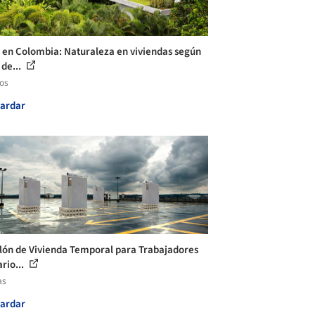
 en Colombia: Naturaleza en viviendas según
 de...
los
ardar
lón de Vivienda Temporal para Trabajadores
rio...
as
ardar