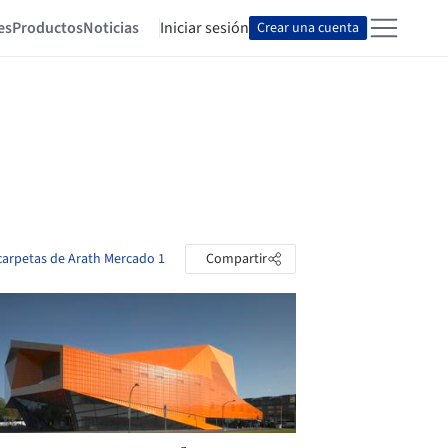
es
Productos
Noticias
Iniciar sesión
Crear una cuenta
 carpetas de Arath Mercado 1
Compartir