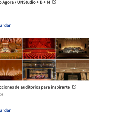
o Agora / UNStudio + B + M
ardar
cciones de auditorios para inspirarte
los
ardar