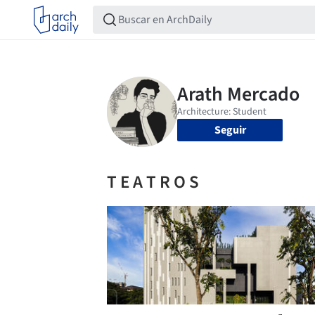
Seguir
T E A T R O S