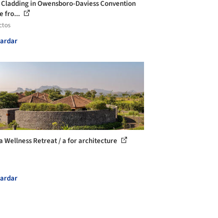
 Cladding in Owensboro-Daviess Convention
e fro...
ctos
ardar
a Wellness Retreat / a for architecture
ardar