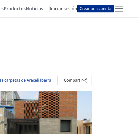
es
Productos
Noticias
Iniciar sesión
Crear una cuenta
las carpetas de Araceli Ibarra
Compartir