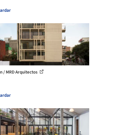
ardar
n / MRD Arquitectos
ardar