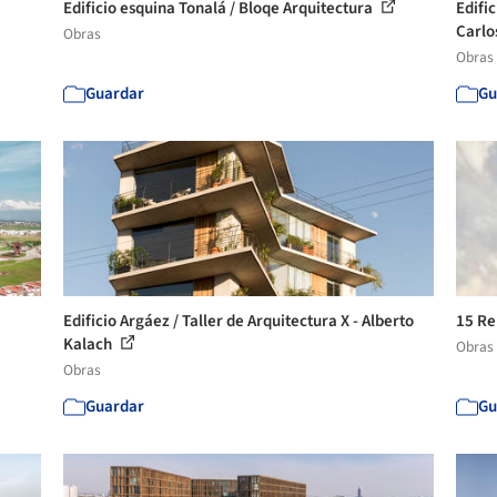
Edificio esquina Tonalá / Bloqe Arquitectura
Edifi
Carlo
Obras
Obras
Guardar
Gu
Edificio Argáez / Taller de Arquitectura X - Alberto
15 Re
Kalach
Obras
Obras
Guardar
Gu