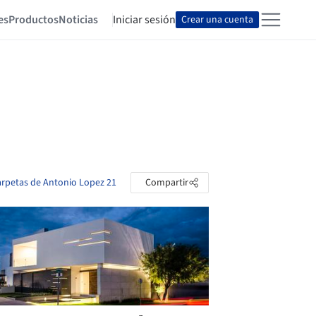
es
Productos
Noticias
Iniciar sesión
Crear una cuenta
carpetas de Antonio Lopez 21
Compartir