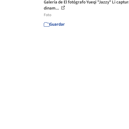
Galería de El fotógrafo Yueqi "Jazzy" Li captur
dinam...
Foto
Guardar