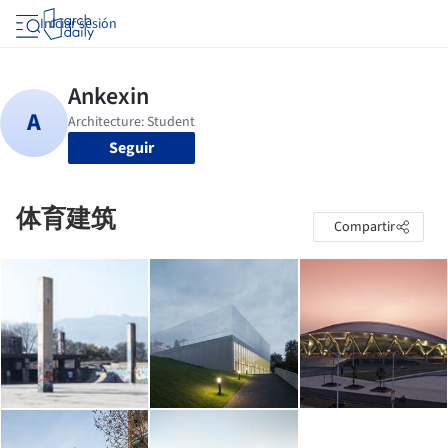
Iniciar sesión
Seguir
体育建筑
Compartir