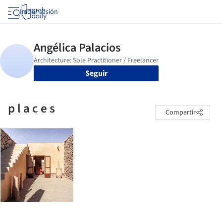
Iniciar sesión
Seguir
p l a c e s
Compartir