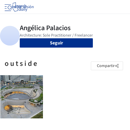
Iniciar sesión
Seguir
o u t s i d e
Compartir