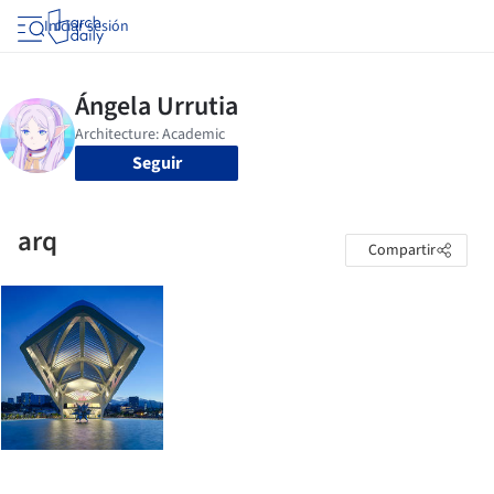
Iniciar sesión
Seguir
arq
Compartir